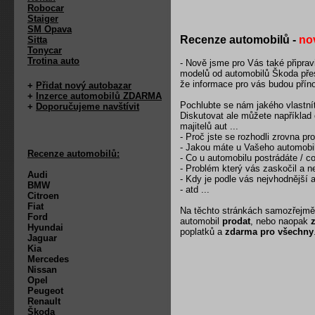
Robocar
Staiger
SM Opava
Recenze automobilů -
no
Sitta
Tonycar
Trotina auto
- Nově jsme pro Vás také připra
modelů od automobilů Škoda přes
že informace pro vás budou přín
+
Přidat nový autobazar
+
Inzerce automobilů ZDARMA
Pochlubte se nám jakého vlastní
+
Doporučujeme navštívit
Diskutovat ale můžete například
majitelů aut ...
- Proč jste se rozhodli zrovna pr
- Jakou máte u Vašeho automobi
Recenze automobilů:
- Co u automobilu postrádáte / c
- Problém který vás zaskočil a ne
Audi
- Kdy je podle vás nejvhodnější a
BMW
- atd ...
Citroen
Fiat
Na těchto stránkách samozřejmě
Ford
automobil
prodat
, nebo naopak
Hyundai
poplatků a
zdarma pro všechny
Jaguar
Kia
Mercedes
Nissan
Opel
Peugeot
Renault
Škoda