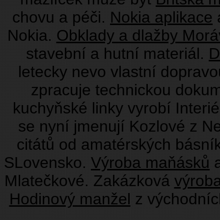
chovu a péči.
Nokia aplikace
a
Nokia.
Obklady a dlažby Morá
stavební a hutní materiál.
D
letecky nevo vlastní doprav
zpracuje technickou doku
kuchyňské linky vyrobí Interié
se nyní jmenují Kozlové z N
citátů od amatérských básní
SLovensko.
Výroba maňásků
a
Mlatečkové. Zakázková
výrob
Hodinový manžel
z východníc