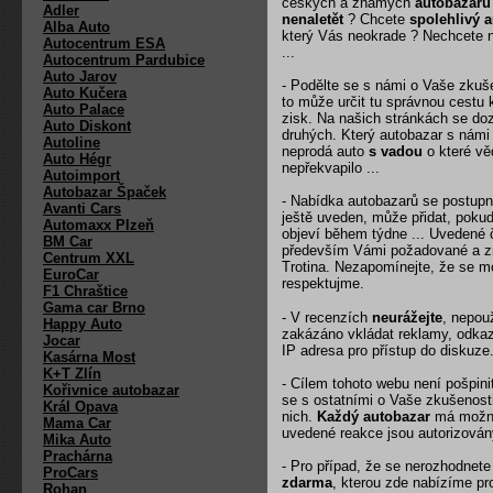
českých a známých
autobazarů
Adler
nenaletět
? Chcete
spolehlivý 
Alba Auto
který Vás neokrade ? Nechcete 
Autocentrum ESA
...
Autocentrum Pardubice
Auto Jarov
- Podělte se s námi o Vaše zkuše
Auto Kučera
to může určit tu správnou cestu
Auto Palace
zisk. Na našich stránkách se doz
Auto Diskont
druhých. Který autobazar s námi
Autoline
neprodá auto
s vadou
o které vě
Auto Hégr
nepřekvapilo ...
Autoimport
Autobazar Špaček
- Nabídka autobazarů se postupně
Avanti Cars
ještě uveden, může přidat, poku
Automaxx Plzeň
objeví během týdne ... Uvedené 
BM Car
především Vámi požadované a z
Centrum XXL
Trotina. Nezapomínejte, že se m
EuroCar
respektujme.
F1 Chraštice
Gama car Brno
- V recenzích
neurážejte
, nepou
Happy Auto
zakázáno vkládat reklamy, odk
Jocar
IP adresa pro přístup do diskuze
Kasárna Most
K+T Zlín
- Cílem tohoto webu není pošpinit
Kořivnice autobazar
se s ostatními o Vaše zkušenost
Král Opava
nich.
Každý autobazar
má možno
Mama Car
uvedené reakce jsou autorizován
Mika Auto
Prachárna
- Pro případ, že se nerozhodnet
ProCars
zdarma
, kterou zde nabízíme pr
Rohan