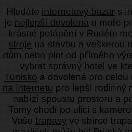
Hledáte
internetový bazar
s i
je
nejlepší dovolená
u moře pr
krásné potápění v Rudém moř
stroje
na stavbu a veškerou 
dům nebo plot od přímého vý
vybrat správný hotel ve kt
Tunisko
a dovolená pro celou
na internetu
pro lepší rodinný 
nabízí spoustu prostoru a p
Tomy chodí po ulici s kamero
Vaše
trapasy
ve sbírce trap
mazlíček může být
Britská 