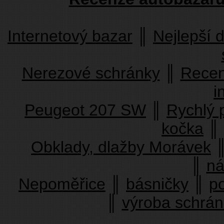
Internetový bazar
║
Nejlepší 
Nerezové schránky
║
Recen
i
Peugeot 207 SW
║
Rychlý 
kočka
║
Obklady, dlažby Morávek
║
ná
Nepoměřice
║
básničky
║
p
║
výroba schrá