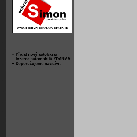
www.postovni-schranky-simon.cz
+
Přidat nový autobazar
+
Inzerce automobilů ZDARMA
+
Doporučujeme navštívit