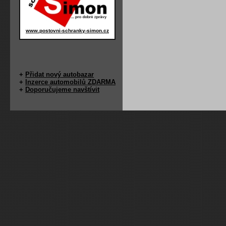
www.postovni-schranky-simon.cz
+
Přidat nový autobazar
+
Inzerce automobilů ZDARMA
+
Doporučujeme navštívit