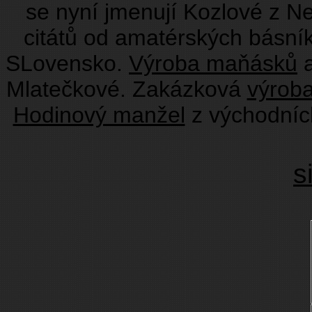
se nyní jmenují Kozlové z N
citátů od amatérských básní
SLovensko.
Výroba maňásků
a
Mlatečkové. Zakázková
výrob
Hodinový manžel
z východníc
s