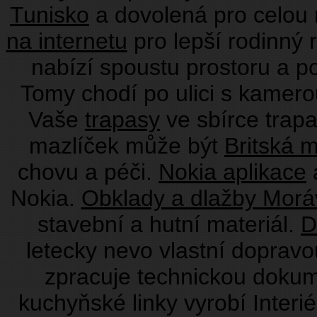
Tunisko
a dovolená pro celou
na internetu
pro lepší rodinný 
nabízí spoustu prostoru a p
Tomy chodí po ulici s kamero
Vaše
trapasy
ve sbírce trap
mazlíček může být
Britská 
chovu a péči.
Nokia aplikace
a
Nokia.
Obklady a dlažby Morá
stavební a hutní materiál.
D
letecky nevo vlastní doprav
zpracuje technickou doku
kuchyňské linky vyrobí Interié