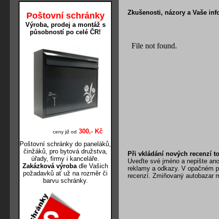
Zkušenosti, názory a Vaše inf
Poštovní schránky
Výroba, prodej a montáž s
působností po celé ČR!
300,- Kč
ceny již od
Poštovní schránky do paneláků,
činžáků, pro bytová družstva,
Při vkládání nových recenzí t
úřady, firmy i kanceláře.
Uveďte své jméno a nepište anon
Zakázková výroba
dle Vašich
reklamy a odkazy. V opačném p
požadavků ať už na rozměr či
recenzí. Zmiňovaný autobazar m
barvu schránky.