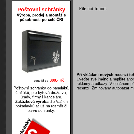
Poštovní schránky
Výroba, prodej a montáž s
působností po celé ČR!
Při vkládání nových recenzí to
Uveďte své jméno a nepište anony
300,- Kč
ceny již od
reklamy a odkazy. V opačném př
Poštovní schránky do paneláků,
recenzí. Zmiňovaný autobazar má
činžáků, pro bytová družstva,
úřady, firmy i kanceláře.
Zakázková výroba
dle Vašich
požadavků ať už na rozměr či
barvu schránky.