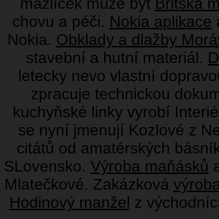
mazlíček může být
Britská 
chovu a péči.
Nokia aplikace
a
Nokia.
Obklady a dlažby Morá
stavební a hutní materiál.
D
letecky nevo vlastní doprav
zpracuje technickou doku
kuchyňské linky vyrobí Interié
se nyní jmenují Kozlové z N
citátů od amatérských básní
SLovensko.
Výroba maňásků
a
Mlatečkové. Zakázková
výrob
Hodinový manžel
z východníc