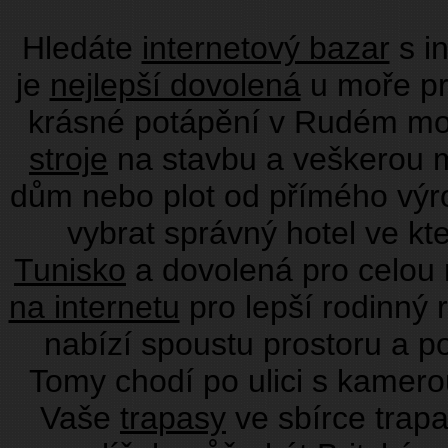
Hledáte
internetový bazar
s i
je
nejlepší dovolená
u moře pr
krásné potápění v Rudém moř
stroje
na stavbu a veškerou 
dům nebo plot od přímého vý
vybrat správný hotel ve kt
Tunisko
a dovolená pro celou
na internetu
pro lepší rodinný 
nabízí spoustu prostoru a p
Tomy chodí po ulici s kamero
Vaše
trapasy
ve sbírce trap