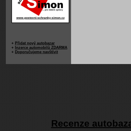
www.postovni-schranky-simon.cz
+
Přidat nový autobazar
+
Inzerce automobilů ZDARMA
+
Doporučujeme navštívit
Recenze autobaza